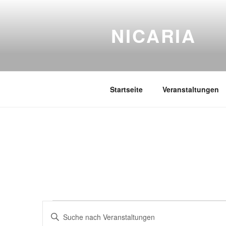
Zum
Inhalt
NICARIA
springen
Startseite
Veranstaltungen
Veranstaltungen
V
B
i