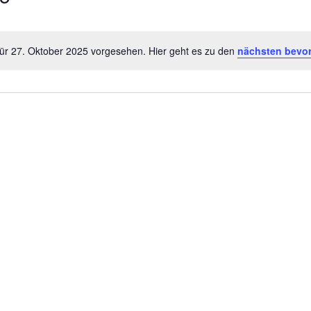
für 27. Oktober 2025 vorgesehen. Hier geht es zu den
nächsten bevo
H
i
n
w
e
i
s